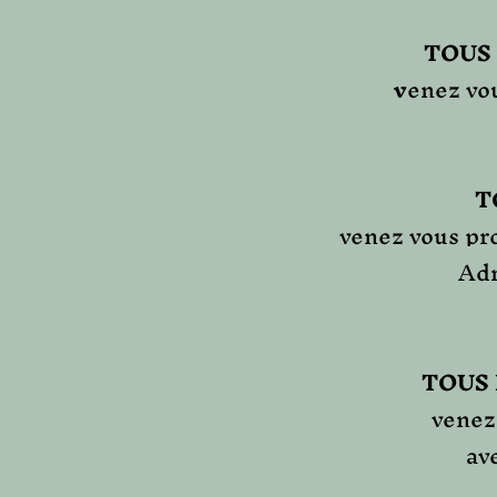
TOUS
v
enez vo
T
venez vous p
Adr
TOUS 
venez
av