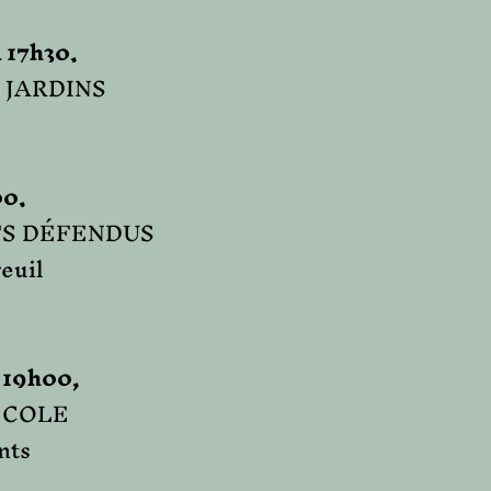
 17h30,
es JARDINS
0,
UITS DÉFENDUS
euil
19h00,
 ÉCOLE
ants