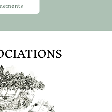
énements
OCIATIONS